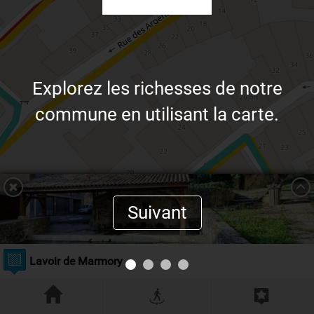
Explorez les richesses de notre
commune en utilisant la carte.
Suivant
Lavoir de Marmory
Résoudre l'énigme
Leaflet
| ©
OpenStreetMap
contributors