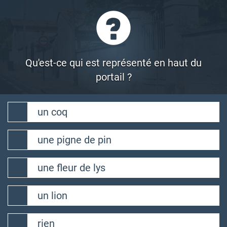
1
Passer l'intro X
32
Bouliac
Qu'est-ce qui est représenté en haut du
portail ?
Bienvenue
un coq
une pigne de pin
une fleur de lys
un lion
rien