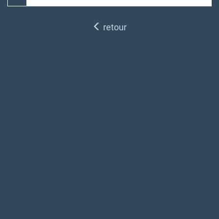
retour
Explorez les richesses de notre
commune en utilisant la carte.
Suivant
Leaflet
| ©
OpenStreetMap
contributors